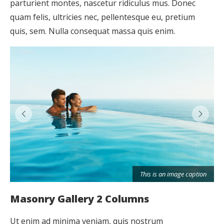
parturient montes, nascetur ridiculus mus. Donec
quam felis, ultricies nec, pellentesque eu, pretium
quis, sem. Nulla consequat massa quis enim.
tion
n
This is an image caption
Masonry Gallery 2 Columns
Ut enim ad minima veniam, quis nostrum