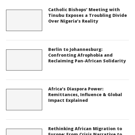
Catholic Bishops’ Meeting with
Tinubu Exposes a Troubling Divide
Over Nigeria’s Reality
Berlin to Johannesburg:
Confronting Afrophobia and
Reclaiming Pan-African Solidarity
Africa’s Diaspora Power:
Remittances, Influence & Global
Impact Explained
Rethinking African Migration to
Europe: From Crisis Narrative to